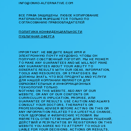
INFO@ONKO-ALTERNATIVE.COM
ВСЕ ПРАВА ЗАЩИЩЕНЫ. ЛЮБОЕ КОПИРОВАНИЕ
МАТЕРИАЛОВ РАЗРЕШАЕТСЯ ТОЛЬКО ПО
СОГЛАСОВАНИЮ ПРАВООБЛАДАТЕЛЕЙ
ПОЛИТИКА КОНФИДЕНЦИАЛЬНОСТИ
ПУБЛИЧНАЯ ОФЕРТА
IMPORTANT: НЕ ВВЕДИТЕ ВАШЕ ИМЯ И
ЭЛЕКТРОННУЮ ПОЧТУ НЕУДОБНО, ЧТОБЫ ОН
ПОЛУЧИЛ СОБСТВЕННЫЙ ЛОГОТИП. МЫ НЕ МОЖЕМ
TO MAKE ANY GUARANTEES AND WE WILL NOT MAKE
ANY GUARANTEES ABOUT YOUR ABILITY TO
GENERATE RESULTS WITH OUR IDEAS, INFORMATION,
TOOLS AND RESOURCES, OR STRATEGIES. ВЫ
ДОЛЖНЫ ЗНАТЬ, ЧТО ВСЕ ПРОДУКТЫ AND УСЛУГИ
ДЛЯ НАШЕЙ КОМПАНИИ ЯВЛЯЮТСЯ ДЛЯ
ОБРАЗОВАТЕЛЬНЫХ И ИНФОРМАЦИОННЫХ
ТЕХНОЛОГИЙ ТОЛЬКО.
NOTHING ON THIS WEBSITE, АБО ANY OF OUR
WEBSITE, OR ANY OF OUR CONTENTS OR
CURRICULUM IS IMPLICATION, PROMISE, ИЛИ
GUARANTEE OF RESULTS. USE CAUTION AND ALWAYS
CONSULT YOUR DOCTORS, THERAPISTS OR
PROFESSIONAL ADVISER BEFORE ACTING ON THIS OR
ANY INFORMATION RELATED TO A LIFESTYLE CHANGE,
YOUR ЗДОРОВЬЕ И ФИЗИЧЕСКИЕ УСЛОВИЯ. ВЫ
ЯВЛЯЕТЕСЬ ОТВЕТСТВЕННЫМ ДЛЯ ВАШИХ РЕШЕНИЙ,
ДЕЙСТВИЙ И РЕЗУЛЬТАТОВ. BY REGISTERING ON THIS
WEBSITE YOU AGREE NO TO ATTEMPT TO HOLD US
LIABLE FOR YOUR DECISIONS, ACTIONS OR RESULTS,