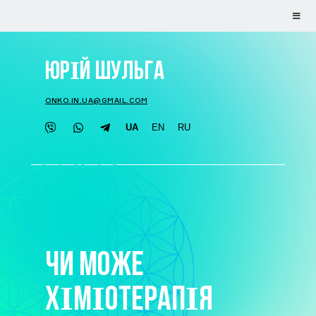
ЮРІЙ ШУЛЬГА
ONKO.IN.UA@GMAIL.COM
UA
EN
RU
ЧИ МОЖЕ
ХІМІОТЕРАПІЯ