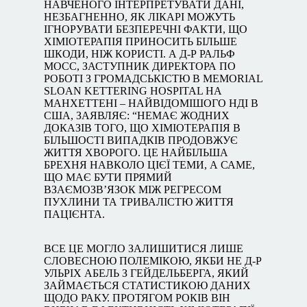
НАВЧЕНОГО ІНТЕРПРЕТУВАТИ ДАНІ,
НЕЗБАГНЕННО, ЯК ЛІКАРІ МОЖУТЬ
ІГНОРУВАТИ БЕЗПЕРЕЧНІ ФАКТИ, ЩО
ХІМІОТЕРАПІЯ ПРИНОСИТЬ БІЛЬШЕ
ШКОДИ, НІЖ КОРИСТІ. А Д-Р РАЛЬФ
МОСС, ЗАСТУПНИК ДИРЕКТОРА ПО
РОБОТІ З ГРОМАДСЬКІСТЮ В MEMORIAL
SLOAN KETTERING HOSPITAL НА
МАНХЕТТЕНІ – НАЙВІДОМІШОГО НДІ В
США, ЗАЯВЛЯЄ: “НЕМАЄ ЖОДНИХ
ДОКАЗІВ ТОГО, ЩО ХІМІОТЕРАПІЯ В
БІЛЬШОСТІ ВИПАДКІВ ПРОДОВЖУЄ
ЖИТТЯ ХВОРОГО. ЦЕ НАЙБІЛЬША
БРЕХНЯ НАВКОЛО ЦІЄЇ ТЕМИ, А САМЕ,
ЩО МАЄ БУТИ ПРЯМИЙ
ВЗАЄМОЗВ’ЯЗОК МІЖ РЕГРЕСОМ
ПУХЛИНИ ТА ТРИВАЛІСТЮ ЖИТТЯ
ПАЦІЄНТА.
ВСЕ ЦЕ МОГЛО ЗАЛИШИТИСЯ ЛИШЕ
СЛОВЕСНОЮ ПОЛЕМІКОЮ, ЯКБИ НЕ Д-Р
УЛЬРІХ АБЕЛЬ З ГЕЙДЕЛЬБЕРГА, ЯКИЙ
ЗАЙМАЄТЬСЯ СТАТИСТИКОЮ ДАНИХ
ЩОДО РАКУ. ПРОТЯГОМ РОКІВ ВІН