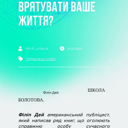
ВРЯТУВАТИ ВАШЕ
ЖИТТЯ?
ЮРІЙ ШУЛЬГА
10.09.2022
МЕДИЦИНА
,
СТАТТІ
ШКОЛА
Філіп Дей
БОЛОТОВА.
Філіп Дей
американський публіцист,
який написав ряд книг, що оголюють
справжню особу сучасного