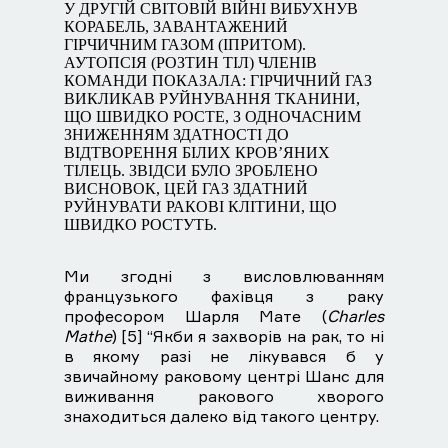
У ДРУГІЙ СВІТОВІЙ ВІЙНІ ВИБУХНУВ
КОРАБЕЛЬ, ЗАВАНТАЖЕНИЙ
ГІРЧИЧНИМ ГАЗОМ (ІПРИТОМ).
АУТОПСІЯ (РОЗТИН ТІЛ) ЧЛЕНІВ
КОМАНДИ ПОКАЗАЛА: ГІРЧИЧНИЙ ГАЗ
ВИКЛИКАВ РУЙНУВАННЯ ТКАНИНИ,
ЩО ШВИДКО РОСТЕ, З ОДНОЧАСНИМ
ЗНИЖЕННЯМ ЗДАТНОСТІ ДО
ВІДТВОРЕННЯ БІЛИХ КРОВ’ЯНИХ
ТІЛЕЦЬ. ЗВІДСИ БУЛО ЗРОБЛЕНО
ВИСНОВОК, ЦЕЙ ГАЗ ЗДАТНИЙ
РУЙНУВАТИ РАКОВІ КЛІТИНИ, ЩО
ШВИДКО РОСТУТЬ.
Ми згодні з висловлюванням
французького фахівця з раку
професором Шарля Мате (
Charles
Mathe
) [5] “Якби я захворів на рак, то ні
в якому разі не лікувався б у
звичайному раковому центрі Шанс для
виживання ракового хворого
знаходиться далеко від такого центру.