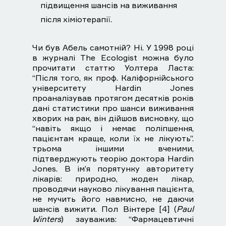
підвищення шансів на виживання
після хіміотерапії.
Чи був Абель самотній? Ні. У 1998 році
в журналі The Ecologist можна було
прочитати статтю Уолтера Ласта:
“Після того, як проф. Каліфорнійського
університету Hardin Jones
проаналізував протягом десятків років
дані статистики про шанси виживання
хворих на рак, він дійшов висновку, що
“навіть якщо і немає поліпшення,
пацієнтам краще, коли їх не лікують”.
трьома іншими вченими,
підтверджують теорію доктора Hardin
Jones. В ім’я порятунку авторитету
лікарів: природно, жоден лікар,
проводячи науково лікування пацієнта,
не мучить його навмисно, не даючи
шансів вижити. Пол Вінтере [4] (
Paul
Winters
) зауважив: “Фармацевтичні