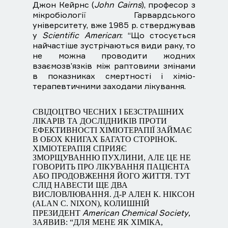
Джон Кейрнс (
John Cairns
), професор з
мікробіології Гарвардського
університету, вже 1985 р. стверджував
у
Scientific American
: “Що стосується
найчастіше зустрічаються види раку, то
не можна проводити жодних
взаємозв’язків між раптовими змінами
в показниках смертності і хіміо-
терапевтичними заходами лікування.
СВІДОЦТВО ЧЕСНИХ І БЕЗСТРАШНИХ
ЛІКАРІВ ТА ДОСЛІДНИКІВ ПРОТИ
ЕФЕКТИВНОСТІ ХІМІОТЕРАПІЇ ЗАЙМАЄ
В ОБОХ КНИГАХ БАГАТО СТОРІНОК.
ХІМІОТЕРАПІЯ СПРИЯЄ
ЗМОРЩУВАННЮ ПУХЛИНИ, АЛЕ ЦЕ НЕ
ГОВОРИТЬ ПРО ЛІКУВАННЯ ПАЦІЄНТА
АБО ПРОДОВЖЕННЯ ЙОГО ЖИТТЯ. ТУТ
СЛІД НАВЕСТИ ЩЕ ДВА
ВИСЛОВЛЮВАННЯ. Д-Р АЛЕН К. НІКСОН
(ALAN С. NIXON), КОЛИШНІЙ
American Chemical Society
ПРЕЗИДЕНТ
,
ЗАЯВИВ: “ДЛЯ МЕНЕ ЯК ХІМІКА,