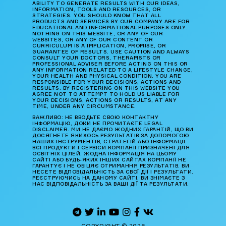
ABILITY TO GENERATE RESULTS WITH OUR IDEAS,
INFORMATION, TOOLS AND RESOURCES, OR
STRATEGIES. YOU SHOULD KNOW THAT ALL
PRODUCTS AND SERVICES BY OUR COMPANY ARE FOR
EDUCATIONAL AND INFORMATIONAL PURPOSES ONLY.
NOTHING ON THIS WEBSITE, OR ANY OF OUR
WEBSITES, OR ANY OF OUR CONTENT OR
CURRICULUM IS A IMPLICATION, PROMISE, OR
GUARANTEE OF RESULTS. USE CAUTION AND ALWAYS
CONSULT YOUR DOCTORS, THERAPISTS OR
PROFESSIONAL ADVISER BEFORE ACTING ON THIS OR
ANY INFORMATION RELATED TO A LIFESTYLE CHANGE,
YOUR HEALTH AND PHYSICAL CONDITION. YOU ARE
RESPONSIBLE FOR YOUR DECISIONS, ACTIONS AND
RESULTS. BY REGISTERING ON THIS WEBSITE YOU
AGREE NOT TO ATTEMPT TO HOLD US LIABLE FOR
YOUR DECISIONS, ACTIONS OR RESULTS, AT ANY
TIME, UNDER ANY CIRCUMSTANCE.
ВАЖЛИВО: НЕ ВВОДЬТЕ СВОЮ КОНТАКТНУ
ІНФОРМАЦІЮ, ДОКИ НЕ ПРОЧИТАЄТЕ LEGAL
DISCLAIMER. МИ НЕ ДАЄМО ЖОДНИХ ГАРАНТІЙ, ЩО ВИ
ДОСЯГНЕТЕ ЯКИХОСЬ РЕЗУЛЬТАТІВ ЗА ДОПОМОГОЮ
НАШИХ ІНСТРУМЕНТІВ, СТРАТЕГІЙ АБО ІНФОРМАЦІЇ.
ВСІ ПРОДУКТИ І СЕРВІСИ КОМПАНІЇ ПРИЗНАЧЕНІ ДЛЯ
ОСВІТНІХ ЦІЛЕЙ. ЖОДНА ІНФОРМАЦІЯ НА ЦЬОМУ
САЙТІ АБО БУДЬ-ЯКИХ ІНШИХ САЙТАХ КОМПАНІЇ НЕ
ГАРАНТУЄ І НЕ ОБІЦЯЄ ОТРИМАННЯ РЕЗУЛЬТАТІВ. ВИ
НЕСЕТЕ ВІДПОВІДАЛЬНІСТЬ ЗА СВОЇ ДІЇ І РЕЗУЛЬТАТИ.
РЕЄСТРУЮЧИСЬ НА ДАНОМУ САЙТІ, ВИ ЗНІМАЄТЕ З
НАС ВІДПОВІДАЛЬНІСТЬ ЗА ВАШІ ДІЇ ТА РЕЗУЛЬТАТИ.
COPYRIGHT © 2026