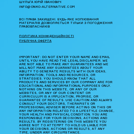
ШУЛЬГА ЮРІЙ ІВАНОВИЧ
INFO@ONKO-ALTERNATIVE.COM
ВСІ ПРАВА ЗАХИЩЕНІ. БУДЬ-ЯКЕ КОПІЮВАННЯ
МАТЕРІАЛІВ ДОЗВОЛЯЄТЬСЯ ТІЛЬКИ З ПОГОДЖЕННЯ
ПРАВОВЛАСНИКІВ
ПОЛІТИКА КОНФІДЕНЦІЙНОСТІ
ПУБЛІЧНА ОФЕРТА
IMPORTANT: DO NOT ENTER YOUR NAME AND EMAIL
UNTIL YOU HAVE READ THE LEGAL DISCLAIMER. WE
ARE NOT ABLE TO MAKE ANY GUARANTEES AND WE
WILL NOT MAKE ANY GUARANTEES ABOUT YOUR
ABILITY TO GENERATE RESULTS WITH OUR IDEAS,
INFORMATION, TOOLS AND RESOURCES, OR
STRATEGIES. YOU SHOULD KNOW THAT ALL
PRODUCTS AND SERVICES BY OUR COMPANY ARE FOR
EDUCATIONAL AND INFORMATIONAL PURPOSES ONLY.
NOTHING ON THIS WEBSITE, OR ANY OF OUR
WEBSITES, OR ANY OF OUR CONTENT OR
CURRICULUM IS A IMPLICATION, PROMISE, OR
GUARANTEE OF RESULTS. USE CAUTION AND ALWAYS
CONSULT YOUR DOCTORS, THERAPISTS OR
PROFESSIONAL ADVISER BEFORE ACTING ON THIS OR
ANY INFORMATION RELATED TO A LIFESTYLE CHANGE,
YOUR HEALTH AND PHYSICAL CONDITION. YOU ARE
RESPONSIBLE FOR YOUR DECISIONS, ACTIONS AND
RESULTS. BY REGISTERING ON THIS WEBSITE YOU
AGREE NOT TO ATTEMPT TO HOLD US LIABLE FOR
YOUR DECISIONS, ACTIONS OR RESULTS, AT ANY
TIME, UNDER ANY CIRCUMSTANCE.