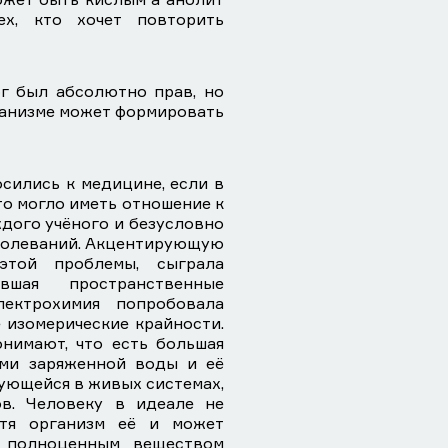
ех, кто хочет повторить
г был абсолютно прав, но
рганизме может формировать
осились к медицине, если в
то могло иметь отношение к
ждого учёного и безусловно
аболеваний. Акцентирующую
этой проблемы, сыграла
авшая пространственные
лектрохимия попробовала
е изомерические крайности.
нимают, что есть большая
ами заряженной воды и её
ующейся в живых системах,
ов. Человеку в идеале не
отя организм её и может
т полноценным веществом