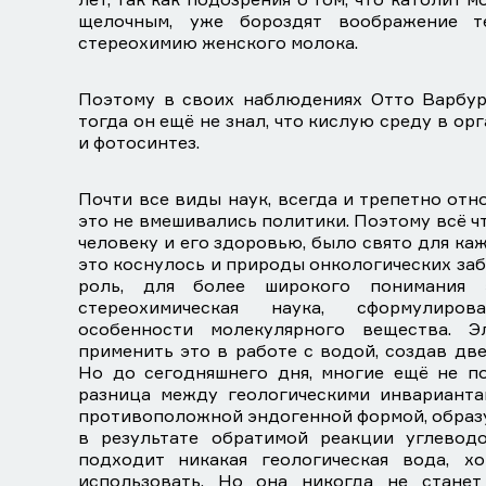
щелочным, уже бороздят воображение т
стереохимию женского молока.
Поэтому в своих наблюдениях Отто Варбур
тогда он ещё не знал, что кислую среду в о
и фотосинтез.
Почти все виды наук, всегда и трепетно отн
это не вмешивались политики. Поэтому всё ч
человеку и его здоровью, было свято для ка
это коснулось и природы онкологических з
роль, для более широкого понимания 
стереохимическая наука, сформулиров
особенности молекулярного вещества. Э
применить это в работе с водой, создав дв
Но до сегодняшнего дня, многие ещё не по
разница между геологическими инвариант
противоположной эндогенной формой, образ
в результате обратимой реакции углевод
подходит никакая геологическая вода, х
использовать. Но она никогда не стане