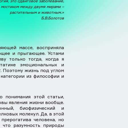
гия, это сдвиговое заболевание,
мостиком между двумя мирами –
растительным и животным.»
Б.В.Болотов
ляющей массе, восприняла
ющее и прыгающее. Устами
ву только тогда, когда я
татике эмоциональных и
т. Поэтому жизнь под углом
 категории из философии и
о понимания этой статьи,
вы явления жизни вообще.
онный, биофизический и
лковых молекул. Да, в этой
прерогатива человека, но
, что разумность природы