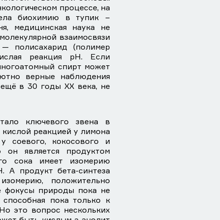
кологическом процессе, на
вела биохимию в тупик –
ня, медицинская наука не
молекулярной взаимосвязи
 — полисахарид (полимер
ислая реакция рН. Если
многоатомный спирт может
лютно верные наблюдения
ещё в 30 годы ХХ века, не
атало ключевого звена в
 кислой реакцией у лимона
у соевого, кокосового и
о он является продуктом
го сока имеет изомерию
. А продукт бета-синтеза
изомерию, положительно
ие фокусы природы пока не
 способная пока только к
Но это вопрос нескольких
может быть кислым а анолит