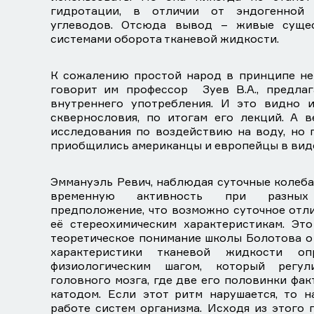
гидротации, в отличии от эндогенной
углеводов. Отсюда вывод – живые суще
системами оборота тканевой жидкости.
К сожалению простой народ в принципе не 
говорит им профессор Зуев В.А., предла
внутреннего употребления. И это видно 
сквернословия, по итогам его лекций. А в
исследования по воздействию на воду, но 
приобщились американцы и европейцы в вид
Эммануэль Ревич, наблюдая суточные колеб
временную активность при разных
предположение, что возможно суточное отл
её стереохимическим характеристикам. Эт
теоретическое понимание школы Болотова о 
характеристики тканевой жидкости оп
физиологическим шагом, который регул
головного мозга, где две его половинки фа
катодом. Если этот ритм нарушается, то н
работе систем организма. Исходя из этого 