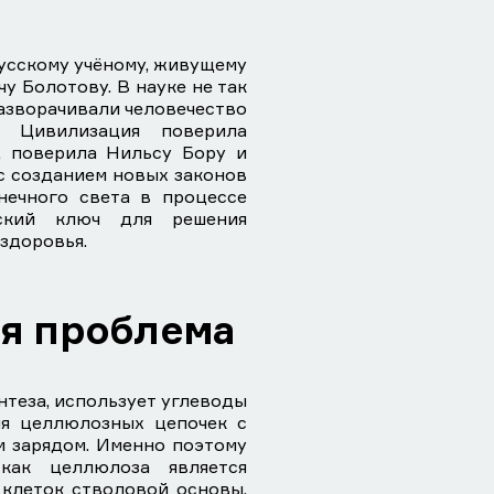
усскому учёному, живущему
у Болотову. В науке не так
азворачивали человечество
. Цивилизация поверила
, поверила Нильсу Бору и
 с созданием новых законов
нечного света в процессе
еский ключ для решения
ездоровья.
я проблема
теза, использует углеводы
ия целлюлозных цепочек с
 зарядом. Именно поэтому
 как целлюлоза является
клеток стволовой основы.