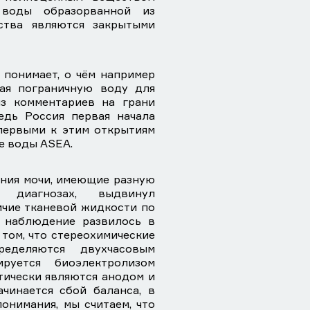
 воды образорванной из
ства являются закрытыми
понимает, о чём например
гая пограничную воду для
из комментариев на грани
едь Россия первая начала
первыми к этим открытиям
е воды ASEA.
ания мочи, имеющие разную
 диагнозах, выдвинул
ичие тканевой жидкости по
о наблюдение развилось в
том, что стереохимические
ределяются двухчасовым
ируется биоэлектролизом
ктически являются анодом и
ачинается сбой баланса, в
понимания, мы считаем, что