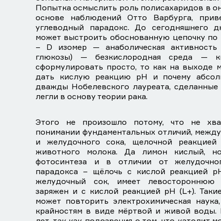
Попытка осмыслить роль полисахаридов в он
основе наблюдений Отто Варбурга, при
углеводный парадокс. До сегодняшнего д
может выстроить обоснованную цепочку по 
– D изомер — анаболическая активность
глюкозы) — безкислородная среда — к
сформулировать просто, то как на выходе 
дать кислую реакцию рН и почему абсо
дважды Нобелевского лауреата, сделанные 
легли в основу теории рака.
Этого не произошло потому, что не хв
понимании фундаментальных отличий, между
и желудочного сока, щелочной реакцией 
животного молока. Да лимон кислый, н
фотосинтеза и в отличии от желудочно
парадокса – щёлочь с кислой реакцией рН
желудочный сок, имеет левостороннюю 
заряжен и с кислой реакцией рН (L+). Так
может повторить электрохимическая наука,
крайностям в виде мёртвой и живой воды. 
лет, так как подозрения о том, что католит 