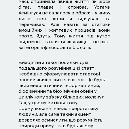
масі, сприйняла явище життя, як щось
бігає, плаває і стрибає. Устами
Хемінгуея це склалося в образ: – я живу
лише тоді, коли я відчуваю та
переживаю. Але навіть за статики
емоційних і життєвих процесів вони,
проте, йдуть. Тому життя під кутом
свідомості та життя як явище – це різні
категорії з філософії та біології.
Виходячи з такої посилки, для
подальшого розуміння цієї статті,
необхідно сформулювати стартові
основи явища життя взагалі. Це будь-
який енергетичний, інформаційний,
біофізичний та біохімічний обмін у
циклічному зв’язку білкових молекул.
Так, у цьому витіюватому
формулюванні немає прерогативу
людини, але саме такий акцент
дозволяє осмислити, що розумність
природи присутня в будь-якому