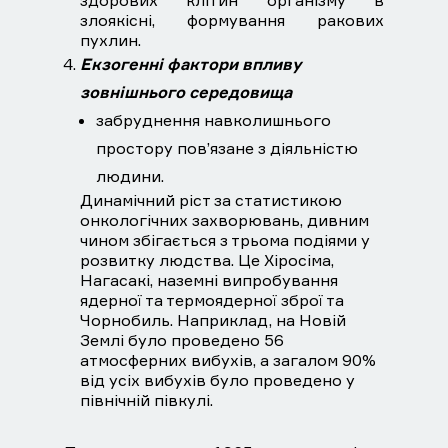
здорових клітин організму в
злоякісні, формування ракових
пухлин.
Екзогенні фактори впливу
зовнішнього середовища
забруднення навколишнього
простору пов’язане з діяльністю
людини.
Динамічний ріст за статистикою
онкологічних захворювань, дивним
чином збігається з трьома подіями у
розвитку людства. Це Хіросіма,
Нагасакі, наземні випробування
ядерної та термоядерної зброї та
Чорнобиль. Наприклад, на Новій
Землі було проведено 56
атмосферних вибухів, а загалом 90%
від усіх вибухів було проведено у
північній півкулі.