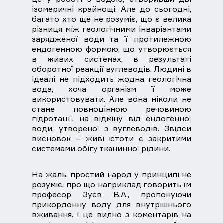
ізомеричні крайнощі. Але до сьогодні,
багато хто ще не розуміє, що є велика
різниця між геологічними інваріантами
зарядженої води та її протилежною
ендогенною формою, що утворюється
в живих системах, в результаті
оборотної реакції вуглеводів. Людині в
ідеалі не підходить жодна геологічна
вода, хоча організм її може
використовувати. Але вона ніколи не
стане повноцінною речовиною
гідротації, на відміну від ендогенної
води, утвореної з вуглеводів. Звідси
висновок – живі істоти є закритими
системами обігу тканинної рідини.
На жаль, простий народ у принципі не
розуміє, про що наприклад говорить їм
професор Зуєв В.А., пропонуючи
прикордонну воду для внутрішнього
вживання. І це видно з коментарів на