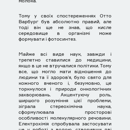
молока.
Тому у своїх спостереженнях Отто
Варбург був абсолютно правий, але
тоді він ще не знав, що кисле
середовище в організмі може
формувати і фотосинтез.
Майже всі виде наук, завжди і
трепетно ​​ставилися до медицини,
якщо в це не втручалися політики. Тому
все, що могло мати відношення до
людини та її здоров’я, було свято для
кожного вченого і, безумовно, це
торкнулося і природи онкологічних
захворювань. Акцентуючу роль,
ширшого розуміння цієї проблеми,
зіграла стереохімічна наука,
сформулювала просторові
особливості молекулярного речовини.
Електрохімія спробувала застосувати
це у роботі з водою, створивши дві