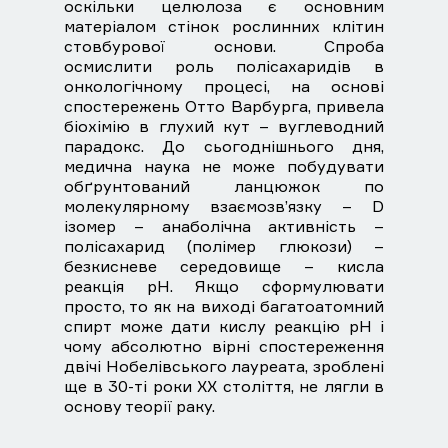
оскільки целюлоза є основним
матеріалом стінок рослинних клітин
стовбурової основи. Спроба
осмислити роль полісахаридів в
онкологічному процесі, на основі
спостережень Отто Варбурга, привела
біохімію в глухий кут – вуглеводний
парадокс. До сьогоднішнього дня,
медична наука не може побудувати
обґрунтований ланцюжок по
молекулярному взаємозв’язку – D
ізомер – анаболічна активність –
полісахарид (полімер глюкози) –
безкисневе середовище – кисла
реакція рН. Якщо сформулювати
просто, то як на виході багатоатомний
спирт може дати кислу реакцію рН і
чому абсолютно вірні спостереження
двічі Нобелівського лауреата, зроблені
ще в 30-ті роки ХХ століття, не лягли в
основу теорії раку.