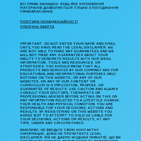
ВСІ ПРАВА ЗАХИЩЕНІ. БУДЬ-ЯКЕ КОПІЮВАННЯ
МАТЕРІАЛІВ ДОЗВОЛЯЄТЬСЯ ТІЛЬКИ З ПОГОДЖЕННЯ
ПРАВОВЛАСНИКІВ
ПОЛІТИКА КОНФІДЕНЦІЙНОСТІ
ПУБЛІЧНА ОФЕРТА
IMPORTANT: DO NOT ENTER YOUR NAME AND EMAIL
UNTIL YOU HAVE READ THE LEGAL DISCLAIMER. WE
ARE NOT ABLE TO MAKE ANY GUARANTEES AND WE
WILL NOT MAKE ANY GUARANTEES ABOUT YOUR
ABILITY TO GENERATE RESULTS WITH OUR IDEAS,
INFORMATION, TOOLS AND RESOURCES, OR
STRATEGIES. YOU SHOULD KNOW THAT ALL
PRODUCTS AND SERVICES BY OUR COMPANY ARE FOR
EDUCATIONAL AND INFORMATIONAL PURPOSES ONLY.
NOTHING ON THIS WEBSITE, OR ANY OF OUR
WEBSITES, OR ANY OF OUR CONTENT OR
CURRICULUM IS A IMPLICATION, PROMISE, OR
GUARANTEE OF RESULTS. USE CAUTION AND ALWAYS
CONSULT YOUR DOCTORS, THERAPISTS OR
PROFESSIONAL ADVISER BEFORE ACTING ON THIS OR
ANY INFORMATION RELATED TO A LIFESTYLE CHANGE,
YOUR HEALTH AND PHYSICAL CONDITION. YOU ARE
RESPONSIBLE FOR YOUR DECISIONS, ACTIONS AND
RESULTS. BY REGISTERING ON THIS WEBSITE YOU
AGREE NOT TO ATTEMPT TO HOLD US LIABLE FOR
YOUR DECISIONS, ACTIONS OR RESULTS, AT ANY
TIME, UNDER ANY CIRCUMSTANCE.
ВАЖЛИВО: НЕ ВВОДЬТЕ СВОЮ КОНТАКТНУ
ІНФОРМАЦІЮ, ДОКИ НЕ ПРОЧИТАЄТЕ LEGAL
DISCLAIMER. МИ НЕ ДАЄМО ЖОДНИХ ГАРАНТІЙ, ЩО ВИ