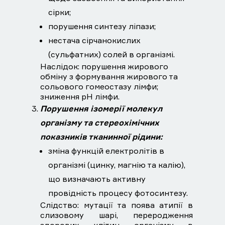
сірки;
порушення синтезу ліпази;
нестача сірчанокислих
(сульфатних) солей в організмі.
Наслідок: порушення жирового
обміну з формування жирового та
сольового гомеостазу лімфи;
зниження рН лімфи.
Порушення ізомерії молекул
організму та стереохімічних
показників тканинної рідини:
зміна функцій електролітів в
організмі (цинку, магнію та калію),
що визначають активну
провідність процесу фотосинтезу.
Слідство: мутації та поява атипії в
слизовому шарі, переродження