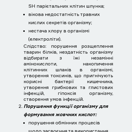
SH парієтальних клітин шлунка;
вікова недостатність травних
кислих секретів організму;
нестача хлору в організмі
(електроліти).
Слідство: порушення розщеплення
тварин білків, нездатність організму
відбирати з їжі незамінні
амінокислоти, накопичення
клітинних шлаків в організмі,
утворення токсинів, що пригнічують
корисні бактерії кишечника,
утворення грибкових та глистових
інфекцій, гіпоксія організму,
створення умов інфекцій.
Порушення функції організму для
формування жовчних кислот:
порушення обмінних процесів
щодо засвоєння та використання