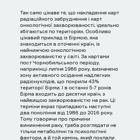
Так само цікаве те, що накладення карт
радіаційного забруднення і карт
онкологічної захворюваності, ідеально
збігаються по територіях. Особливо
цікавий приклад із Бірмою, яка
знаходиться в оточенні країн, із
найнижчою онкологічною
захворюваністю у світі. За картами
пост Чорнобильського періоду,
наприкінці липня 1986 року, визначено
зону активного осідання надлегких
радіонуклідів, що покрили 43%
території Бірми. І в останні 5-7 років
Бірма входить до десятки країн, з
найвищою захворюваністю на рак. Ці
терміни якраз припадають наступні
два покоління від 1986 до 2016 року.
Тому говорячи про причини
виникнення раку, треба розглядати не
тільки метаболічні та психологічні
фактори, а й той камінь, який поклали