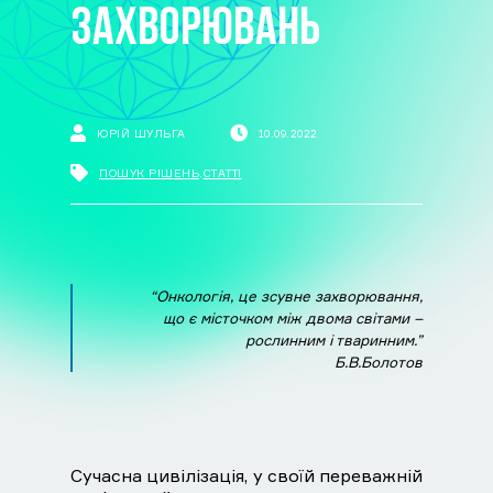
ЗАХВОРЮВАНЬ
ЮРІЙ ШУЛЬГА
10.09.2022
ПОШУК РІШЕНЬ
,
СТАТТІ
“Онкологія, це зсувне захворювання,
що є місточком між двома світами –
рослинним і тваринним.”
Б.В.Болотов
Сучасна цивілізація, у своїй переважній