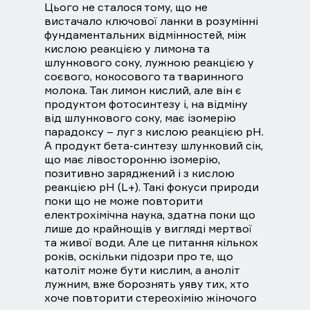
Цього не сталося тому, що не
вистачало ключової ланки в розумінні
фундаментальних відмінностей, між
кислою реакцією у лимона та
шлункового соку, лужною реакцією у
соєвого, кокосового та тваринного
молока. Так лимон кислий, але він є
продуктом фотосинтезу і, на відміну
від шлункового соку, має ізомерію
парадоксу – луг з кислою реакцією рН.
А продукт бета-синтезу шлунковий сік,
що має лівосторонню ізомерію,
позитивно заряджений і з кислою
реакцією рН (L+). Такі фокуси природи
поки що не може повторити
електрохімічна наука, здатна поки що
лише до крайнощів у вигляді мертвої
та живої води. Але це питання кількох
років, оскільки підозри про те, що
католіт може бути кислим, а аноліт
лужним, вже борознять уяву тих, хто
хоче повторити стереохімію жіночого