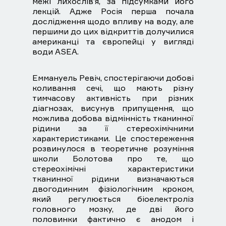
межі лихослів’я, за підсумками його
лекцій. Адже Росія перша почала
дослідження щодо впливу на воду, але
першими до цих відкриттів долучилися
американці та європейці у вигляді
води ASEA.
Еммануель Ревіч, спостерігаючи добові
коливання сечі, що мають різну
тимчасову активність при різних
діагнозах, висунув припущення, що
можлива добова відмінність тканинної
рідини за її стереохімічними
характеристиками. Це спостереження
розвинулося в теоретичне розуміння
школи Болотова про те, що
стереохімічні характеристики
тканинної рідини визначаються
двогодинним фізіологічним кроком,
який регулюється біоелектроліз
головного мозку, де дві його
половинки фактично є анодом і