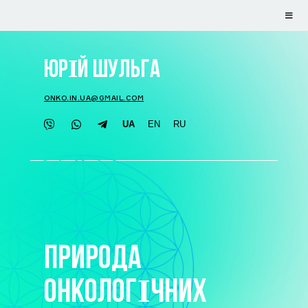
ЮРІЙ ШУЛЬГА
ONKO.IN.UA@GMAIL.COM
UA
EN
RU
ПРИРОДА
ОНКОЛОГІЧНИХ