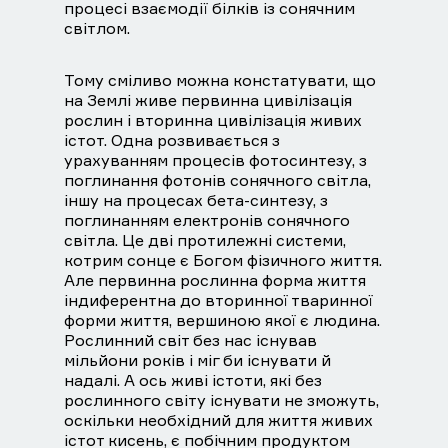
процесі взаємодії білків із сонячним
світлом.
Тому сміливо можна констатувати, що
на Землі живе первинна цивілізація
рослин і вторинна цивілізація живих
істот. Одна розвивається з
урахуванням процесів фотосинтезу, з
поглинання фотонів сонячного світла,
іншу на процесах бета-синтезу, з
поглинанням електронів сонячного
світла. Це дві протилежні системи,
котрим сонце є Богом фізичного життя.
Але первинна рослинна форма життя
індиферентна до вторинної тваринної
форми життя, вершиною якої є людина.
Рослинний світ без нас існував
мільйони років і міг би існувати й
надалі. А ось живі істоти, які без
рослинного світу існувати не зможуть,
оскільки необхідний для життя живих
істот кисень, є побічним продуктом