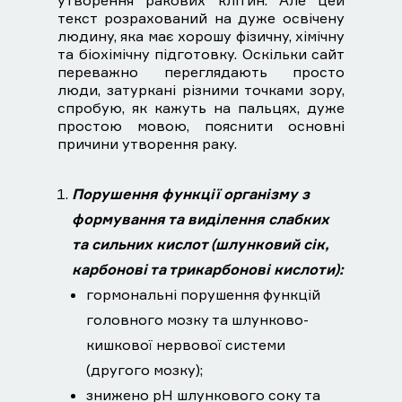
утворення ракових клітин. Але цей
текст розрахований на дуже освічену
людину, яка має хорошу фізичну, хімічну
та біохімічну підготовку. Оскільки сайт
переважно переглядають просто
люди, затуркані різними точками зору,
спробую, як кажуть на пальцях, дуже
простою мовою, пояснити основні
причини утворення раку.
Порушення функції організму з
формування та виділення слабких
та сильних кислот (шлунковий сік,
карбонові та трикарбонові кислоти):
гормональні порушення функцій
головного мозку та шлунково-
кишкової нервової системи
(другого мозку);
знижено рН шлункового соку та