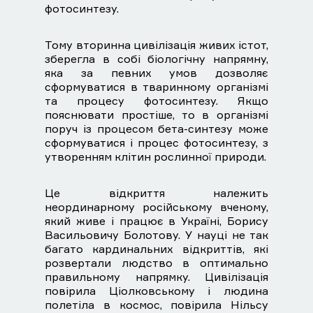
фотосинтезу.
Тому вторинна цивілізація живих істот,
зберегла в собі біологічну напрямну,
яка за певних умов дозволяє
сформуватися в тваринному організмі
та процесу фотосинтезу. Якщо
пояснювати простіше, то в організмі
поруч із процесом бета-синтезу може
сформуватися і процес фотосинтезу, з
утворенням клітин рослинної природи.
Це відкриття належить
неординарному російському вченому,
який живе і працює в Україні, Борису
Васильовичу Болотову. У науці не так
багато кардинальних відкриттів, які
розвертали людство в оптимально
правильному напрямку. Цивілізація
повірила Ціолковському і людина
полетіла в космос, повірила Нільсу