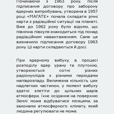
Починаючи з 1963 року, після
підписання договору про заборону
ядерних випробувань, утворена в 1957
році «МАГАТЕ» почала складати річні
карти з радіаційної ситуації на планеті.
Вже до 1962 року було відомо, що
північна півкуля знаходиться під понад
радіаційним навантаженням. Саме це
визначило підписання договору 1963
року. Ці карти складаються й досі.
При ядерному вибуху, в процесі
розподілу ядер урану та плутонію,
утворюються сотні різних
радіонуклідів з різними періодами
напіврозпаду. Величезна кількість цих
надлегких частинок, у момент вибуху
здатні злетіти до щільних шарів
атмосфери. Їхнє осідання на поверхню
Землі може відбуватися місяцями, за
законами атмосферного клімату, який
людина регулювати не може.