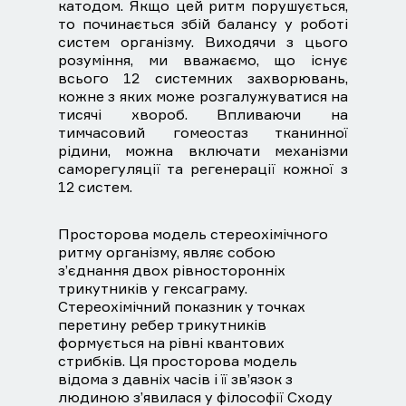
катодом. Якщо цей ритм порушується,
то починається збій балансу у роботі
систем організму. Виходячи з цього
розуміння, ми вважаємо, що існує
всього 12 системних захворювань,
кожне з яких може розгалужуватися на
тисячі хвороб. Впливаючи на
тимчасовий гомеостаз тканинної
рідини, можна включати механізми
саморегуляції та регенерації кожної з
12 систем.
Просторова модель стереохімічного
ритму організму, являє собою
з’єднання двох рівносторонніх
трикутників у гексаграму.
Стереохімічний показник у точках
перетину ребер трикутників
формується на рівні квантових
стрибків. Ця просторова модель
відома з давніх часів і її зв’язок з
людиною з’явилася у філософії Сходу