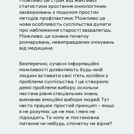
Можливо це страх від жахливої ​​
статистики зростання онкологічних
захворювань з пошуком простих
методів профілактики. Можливо це
нова особливість суспільства думати
про наближення старості заздалегідь.
Можливо, це ознаки початку
розчарувань, невиправданих очікувань
від медицини.
Безперечно, сучасні інформаційні
можливості дозволяють будь-якій
людині вставити свої п’ять копійок у
проблеми суспільства. І це створило
деякі проблеми вибору, оскільки
нестача рівня спеціальних знань
визначає емоційні вибори людей. Тут
часто працює простий принцип – якщо
я не розумію, це не моє і мені не
підходить. То чому ж постановка
питання чи-небудь, спочатку не вірна?