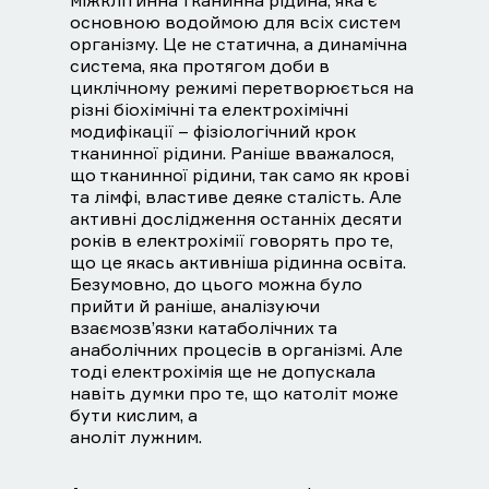
міжклітинна тканинна рідина, яка є
основною водоймою для всіх систем
організму. Це не статична, а динамічна
система, яка протягом доби в
циклічному режимі перетворюється на
різні біохімічні та електрохімічні
модифікації – фізіологічний крок
тканинної рідини. Раніше вважалося,
що тканинної рідини, так само як крові
та лімфі, властиве деяке сталість. Але
активні дослідження останніх десяти
років в електрохімії говорять про те,
що це якась активніша рідинна освіта.
Безумовно, до цього можна було
прийти й раніше, аналізуючи
взаємозв’язки катаболічних та
анаболічних процесів в організмі. Але
тоді електрохімія ще не допускала
навіть думки про те, що католіт може
бути кислим, а
аноліт лужним.