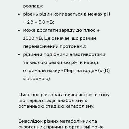
розпаду;
рівень рідин коливається в межах рН
= 2,8 – 3,0 мВ;
може досягати заряду до плюс +
1000 мВ. Це означає, що розчин
перенасичений протонами;
рідини з подібними властивостями
та кислою реакцією рН, в народі
отримали назву «Мертва вода» (є (D)
ізоформою).
Циклічна рівновага виявляється в тому,
що перша стадія анаболізму є
останньою стадією катаболізму.
Внаслідок різних метаболічних та
екзогенних причин, в організмі може