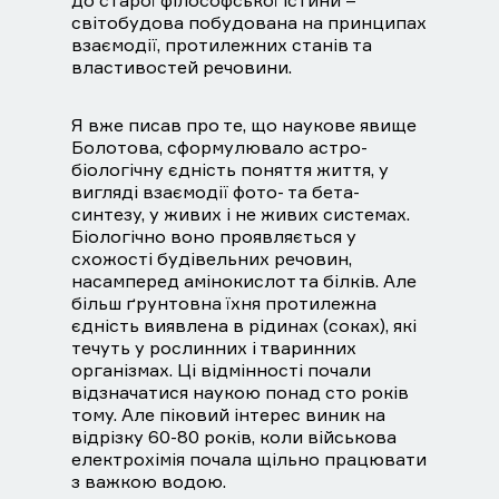
до старої філософської істини –
світобудова побудована на принципах
взаємодії, протилежних станів та
властивостей речовини.
Я вже писав про те, що наукове явище
Болотова, сформулювало астро-
біологічну єдність поняття життя, у
вигляді взаємодії фото- та бета-
синтезу, у живих і не живих системах.
Біологічно воно проявляється у
схожості будівельних речовин,
насамперед амінокислот та білків. Але
більш ґрунтовна їхня протилежна
єдність виявлена ​​в рідинах (соках), які
течуть у рослинних і тваринних
організмах. Ці відмінності почали
відзначатися наукою понад сто років
тому. Але піковий інтерес виник на
відрізку 60-80 років, коли військова
електрохімія почала щільно працювати
з важкою водою.