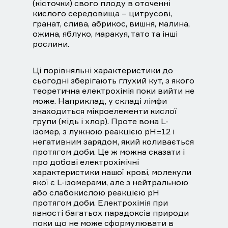
(кісточки) свого плоду в оточенні
кислого середовища – цитрусові,
гранат, слива, абрикос, вишня, малина,
ожина, яблуко, маракуя, тато та інші
рослини.
Ці порівняльні характеристики до
сьогодні зберігають глухий кут, з якого
теоретична електрохімія поки вийти не
може. Наприклад, у складі лімфи
знаходиться мікроелементи кислої
групи (мідь і хлор). Проте вона L-
ізомер, з лужною реакцією рН=12 і
негативним зарядом, який коливається
протягом доби. Це ж можна сказати і
про добові електрохімічні
характеристики нашої крові, молекули
якої є L-ізомерами, але з нейтральною
або слабокислою реакцією рН
протягом доби. Електрохімія при
явності багатьох парадоксів природи
поки що не може сформулювати в