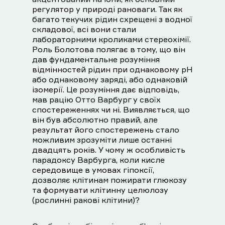
регулятор у природі рановаги. Так як
багато текучих рідин схрещені з водної
складової, всі вони стали
лабораторними кроликами стереохімії.
Роль Болотова полягає в тому, що він
дав фундаментальне розуміння
відмінностей рідин при однаковому рН
або однаковому заряді, або однаковій
ізомерії. Це розуміння дає відповідь,
мав рацію Отто Варбург у своїх
спостереженнях чи ні. Виявляється, що
він був абсолютно правий, але
результат його спостережень стало
можливим зрозуміти лише останні
двадцять років. У чому ж особливість
парадоксу Варбурга, коли кисле
середовище в умовах гіпоксії,
дозволяє клітинам пожирати глюкозу
та формувати клітинну целюлозу
(рослинні ракові клітини)?