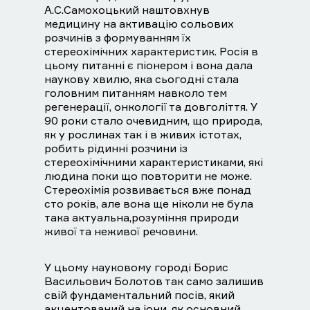
А.С.Самохоцький наштовхнув
медицину на активацію сольових
розчинів з формуванням їх
стереохімічних характеристик. Росія в
цьому питанні є піонером і вона дала
наукову хвилю, яка сьогодні стала
головним питанням навколо тем
регенерації, онкології та довголіття. У
90 роки стало очевидним, що природа,
як у рослинах так і в живих істотах,
робить рідинні розчини із
стереохімічними характеристиками, які
людина поки що повторити не може.
Стереохімія розвивається вже понад
сто років, але вона ще ніколи не була
така актуальна,розуміння природи
живої та неживої речовини.
У цьому науковому городі Борис
Васильович Болотов так само залишив
свій фундаментальний посів, який
акцентований на іони, як основний