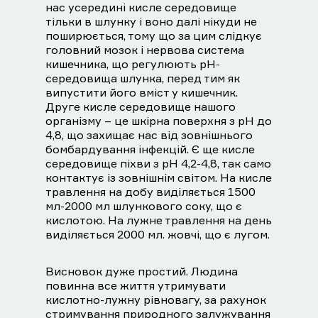
нас усередині кисле середовище
тільки в шлунку і воно далі нікуди не
поширюється, тому що за цим слідкує
головний мозок і нервова система
кишечника, що регулюють рН-
середовища шлунка, перед тим як
випустити його вміст у кишечник.
Друге кисле середовище нашого
організму – це шкірна поверхня з рН до
4,8, що захищає нас від зовнішнього
бомбардування інфекцій. Є ще кисле
середовище піхви з рН 4,2-4,8, так само
контактує із зовнішнім світом. На кисле
травлення на добу виділяється 1500
мл-2000 мл шлункового соку, що є
кислотою. На лужне травлення на день
виділяється 2000 мл. жовчі, що є лугом.
Висновок дуже простий. Людина
повинна все життя утримувати
кислотно-лужну рівновагу, за рахунок
стримування природного залужування