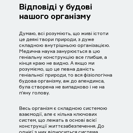
Відповіді у будові
нашого організму
Думаю, всі розуміють, що живі істоти
це деякі твори природи, з дуже
складною внутрішньою організацією.
Медична наука занурюється в цю
геніальну конструкцію все глибше, а
кінця краю не видно. А якщо ми
розуміємо, що це певна даність
геніальної природи, то вся фізіологічна
будова організму, аж до апендикса,
була створена не випадково і не на
п’яну голову.
Весь організм є складною системою
взаємодії, але є кілька ключових
систем, що лежать в основі всієї
конструкції життєзабезпечення. До
однієї з них відноситься система