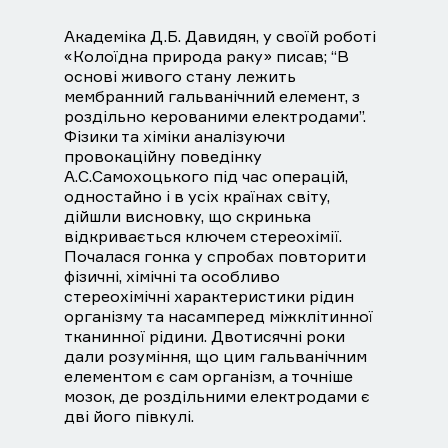
Академіка Д.Б. Давидян, у своїй роботі
«Колоїдна природа раку» писав; “В
основі живого стану лежить
мембранний гальванічний елемент, з
роздільно керованими електродами”.
Фізики та хіміки аналізуючи
провокаційну поведінку
А.С.Самохоцького під час операцій,
одностайно і в усіх країнах світу,
дійшли висновку, що скринька
відкривається ключем стереохімії.
Почалася гонка у спробах повторити
фізичні, хімічні та особливо
стереохімічні характеристики рідин
організму та насамперед міжклітинної
тканинної рідини. Двотисячні роки
дали розуміння, що цим гальванічним
елементом є сам організм, а точніше
мозок, де роздільними електродами є
дві його півкулі.