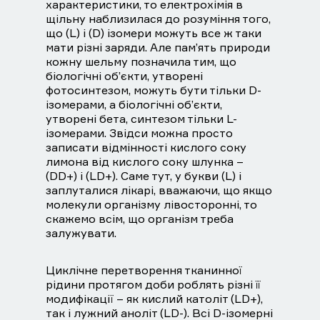
характеристики, то електрохімія в
щільну наблизилася до розуміння того,
що (L) і (D) ізомери можуть все ж таки
мати різні заряди. Але пам’ять природи
кожну шельму позначила тим, що
біологічні об’єкти, утворені
фотосинтезом, можуть бути тільки D-
ізомерами, а біологічні об’єкти,
утворені бета, синтезом тільки L-
ізомерами. Звідси можна просто
записати відмінності кислого соку
лимона від кислого соку шлунка –
(DD+) і (LD+). Саме тут, у букви (L) і
заплуталися лікарі, вважаючи, що якщо
молекули організму лівосторонні, то
скажемо всім, що організм треба
залужувати.
Циклічне перетворення тканинної
рідини протягом доби роблять різні її
модифікації – як кислий католіт (LD+),
так і лужний аноліт (LD-). Всі D-ізомерні