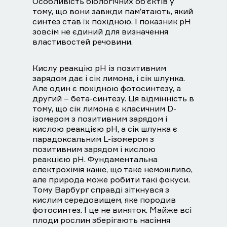
Особливість біологічних об’єктів у
тому, що вони завжди пам’ятають, який
синтез став їх похідною. І показник рН
зовсім не єдиний для визначення
властивостей речовини.
Кислу реакцію рН із позитивним
зарядом дає і сік лимона, і сік шлунка.
Але один є похідною фотосинтезу, а
другий – бета-синтезу. Ця відмінність в
тому, що сік лимона є класичним D-
ізомером з позитивним зарядом і
кислою реакцією рН, а сік шлунка є
парадоксальним L-ізомером з
позитивним зарядом і кислою
реакцією рН. Фундаментальна
електрохімія каже, що таке неможливо,
але природа може робити такі фокуси.
Тому Варбург справді зіткнувся з
кислим середовищем, яке породив
фотосинтез. І це не виняток. Майже всі
плоди рослин зберігають насіння