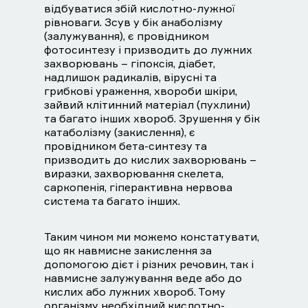
відбуватися збій кислотно-лужної
рівноваги. Зсув у бік анаболізму
(залужування), є провідником
фотосинтезу і призводить до лужних
захворювань – гіпоксія, діабет,
надлишок радикалів, вірусні та
грибкові ураження, хвороби шкіри,
зайвий клітинний матеріал (пухлини)
та багато інших хвороб. Зрушення у бік
катаболізму (закислення), є
провідником бета-синтезу та
призводить до кислих захворювань –
виразки, захворювання скелета,
саркопенія, гіперактивна нервова
система та багато інших.
Таким чином ми можемо констатувати,
що як навмисне закислення за
допомогою дієт і різних речовин, так і
навмисне залужування веде або до
кислих або лужних хвороб. Тому
організму необхідний кислотно-