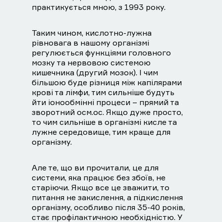
практикується мною, з 1993 року.
Таким чином, кислотно-лужна
рівновага в нашому організмі
регулюється функціями головного
мозку та нервовою системою
кишечника (другий мозок). І чим
більшою буде різниця між капілярами
крові та лімфи, тим сильніше будуть
йти іонообмінні процеси – прямий та
зворотний осм.ос. Якщо дуже просто,
то чим сильніше в організмі кисле та
лужне середовище, тим краще для
організму.
Але те, що ви прочитали, це для
системи, яка працює без збоїв, не
старіючи. Якщо все це зважити, то
питання не закислення, а підкислення
організму, особливо після 35-40 років,
стає профілактичною необхідністю. У