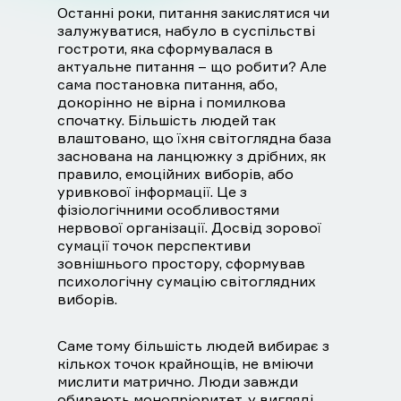
Останні роки, питання закислятися чи
залужуватися, набуло в суспільстві
гостроти, яка сформувалася в
актуальне питання – що робити? Але
сама постановка питання, або,
докорінно не вірна і помилкова
спочатку. Більшість людей так
влаштовано, що їхня світоглядна база
заснована на ланцюжку з дрібних, як
правило, емоційних виборів, або
уривкової інформації. Це з
фізіологічними особливостями
нервової організації. Досвід зорової
сумації точок перспективи
зовнішнього простору, сформував
психологічну сумацію світоглядних
виборів.
Саме тому більшість людей вибирає з
кількох точок крайнощів, не вміючи
мислити матрично. Люди завжди
обирають монопріоритет, у вигляді