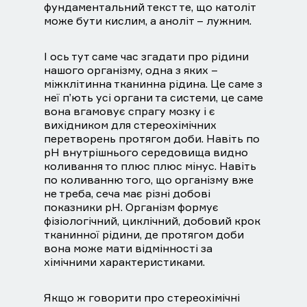
фундаментальний текст те, що католіт
може бути кислим, а аноліт – лужним.
І ось тут саме час згадати про рідини
нашого організму, одна з яких –
міжклітинна тканинна рідина. Це саме з
неї п’ють усі органи та системи, це саме
вона вгамовує спрагу мозку і є
вихідником для стереохімічних
перетворень протягом доби. Навіть по
рН внутрішнього середовища видно
коливання то плюс плюс мінус. Навіть
по коливанню того, що організму вже
не треба, сеча має різні добові
показники рН. Організм формує
фізіологічний, циклічний, добовий крок
тканинної рідини, де протягом доби
вона може мати відмінності за
хімічними характеристиками.
Якщо ж говорити про стереохімічні