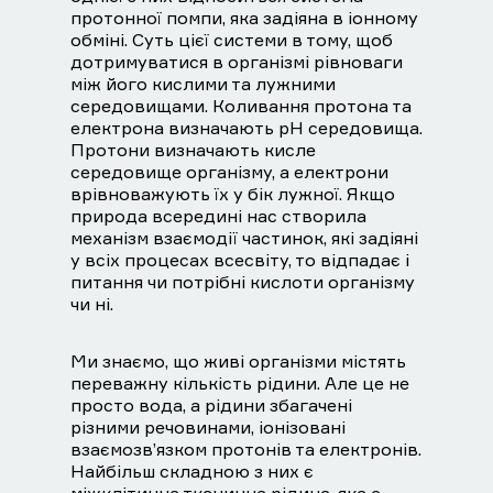
протонної помпи, яка задіяна в іонному
обміні. Суть цієї системи в тому, щоб
дотримуватися в організмі рівноваги
між його кислими та лужними
середовищами. Коливання протона та
електрона визначають рН середовища.
Протони визначають кисле
середовище організму, а електрони
врівноважують їх у бік лужної. Якщо
природа всередині нас створила
механізм взаємодії частинок, які задіяні
у всіх процесах всесвіту, то відпадає і
питання чи потрібні кислоти організму
чи ні.
Ми знаємо, що живі організми містять
переважну кількість рідини. Але це не
просто вода, а рідини збагачені
різними речовинами, іонізовані
взаємозв’язком протонів та електронів.
Найбільш складною з них є