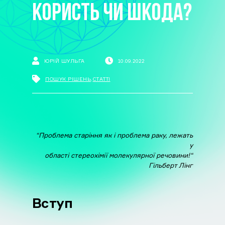
КОРИСТЬ ЧИ ШКОДА?
ЮРІЙ ШУЛЬГА
10.09.2022
ПОШУК РІШЕНЬ
,
СТАТТІ
“Проблема старіння як і проблема раку, лежать
у
області стереохімії молекулярної речовини!“
Гільберт Лінг
Вступ