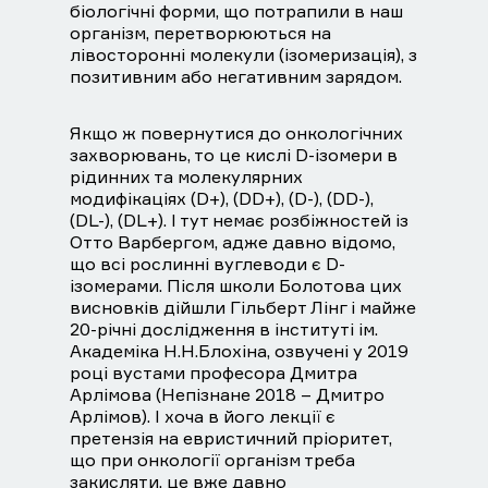
біологічні форми, що потрапили в наш
організм, перетворюються на
лівосторонні молекули (ізомеризація), з
позитивним або негативним зарядом.
Якщо ж повернутися до онкологічних
захворювань, то це кислі D-ізомери в
рідинних та молекулярних
модифікаціях (D+), (DD+), (D-), (DD-),
(DL-), (DL+). І тут немає розбіжностей із
Отто Варбергом, адже давно відомо,
що всі рослинні вуглеводи є D-
ізомерами. Після школи Болотова цих
висновків дійшли Гільберт Лінг і майже
20-річні дослідження в інституті ім.
Академіка Н.Н.Блохіна, озвучені у 2019
році вустами професора Дмитра
Арлімова (Непізнане 2018 – Дмитро
Арлімов). І хоча в його лекції є
претензія на евристичний пріоритет,
що при онкології організм треба
закисляти, це вже давно