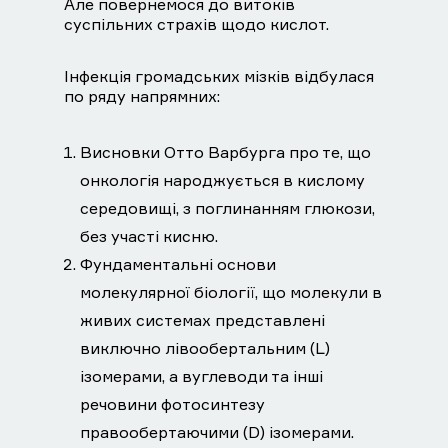
Але повернемося до витоків
суспільних страхів щодо кислот.
Інфекція громадських мізків відбулася
по ряду напрямних:
Висновки Отто Варбурга про те, що
онкологія народжується в кислому
середовищі, з поглинанням глюкози,
без участі кисню.
Фундаментальні основи
молекулярної біології, що молекули в
живих системах представлені
виключно лівообертальним (L)
ізомерами, а вуглеводи та інші
речовини фотосинтезу
правообертаючими (D) ізомерами.