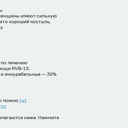
ы.
о женщины имеют сильную
 это хороший костыль,
у.
 по лечению
мощи RVB-1S.
ия и инкурабельные — 30%
ию можно
тут
тут
илагаются ниже. Нажмите