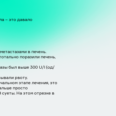
ла – это давало
метастазами в печень.
 тотально поразили печень,
азы был выше 300 U/l (од/
ывали рвоту.
чальном этапе лечения, это
альше просто
 суеты. На этом отрезке в