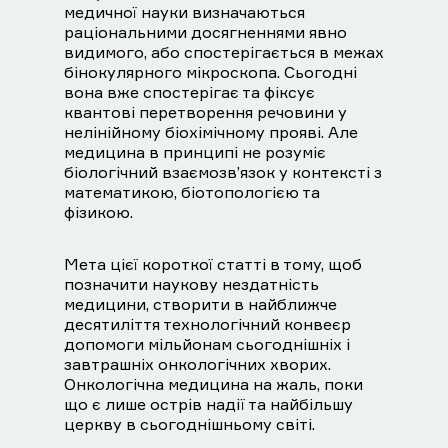
медичної науки визначаються
раціональними досягненнями явно
видимого, або спостерігається в межах
бінокулярного мікроскопа. Сьогодні
вона вже спостерігає та фіксує
квантові перетворення речовини у
нелінійному біохімічному прояві. Але
медицина в принципі не розуміє
біологічний взаємозв’язок у контексті з
математикою, біотопологією та
фізикою.
Мета цієї короткої статті в тому, щоб
позначити наукову нездатність
медицини, створити в найближче
десятиліття технологічний конвеєр
допомоги мільйонам сьогоднішніх і
завтрашніх онкологічних хворих.
Онкологічна медицина на жаль, поки
що є лише острів надії та найбільшу
церкву в сьогоднішньому світі.