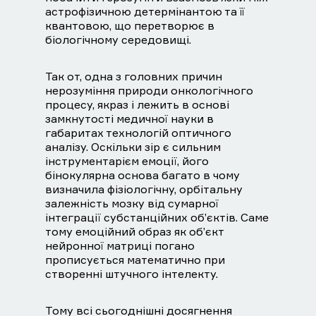
астрофізичною детермінантою та її
квантовою, що перетворює в
біологічному середовищі.
Так от, одна з головних причин
нерозуміння природи онкологічного
процесу, якраз і лежить в основі
замкнутості медичної науки в
габаритах технологій оптичного
аналізу. Оскільки зір є сильним
інструментарієм емоції, його
бінокулярна основа багато в чому
визначила фізіологічну, орбітальну
залежність мозку від сумарної
інтеграції субстанційних об’єктів. Саме
тому емоційний образ як об’єкт
нейронної матриці погано
прописується математично при
створенні штучного інтелекту.
Тому всі сьогоднішні досягнення