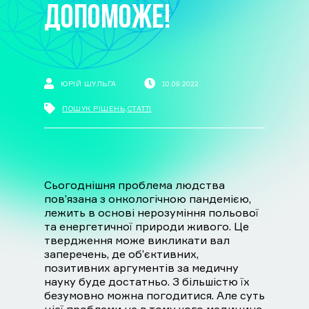
ДОПОМОЖЕ!
ЮРІЙ ШУЛЬГА
10.09.2022
ПОШУК РІШЕНЬ
,
СТАТТІ
Сьогоднішня проблема людства
пов’язана з онкологічною пандемією,
лежить в основі нерозуміння польової
та енергетичної природи живого. Це
твердження може викликати вал
заперечень, де об’єктивних,
позитивних аргументів за медичну
науку буде достатньо. З більшістю їх
безумовно можна погодитися. Але суть