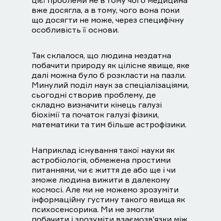
цієї проблеми не в тому чого медицина
вже досягла, а в тому, чого вона поки
що досягти не може, через специфічну
особливість її основи.
Так склалося, що людина нездатна
побачити природу як цілісне явище, яке
далі можна було б розкласти на пазли.
Минулий поділ наук за спеціалізаціями,
сьогодні створив проблему, де
складно визначити кінець галузі
біохімії та початок галузі фізики,
математики та тим більше астрофізики.
Наприклад існування такої науки як
астробіологія, обмежена простими
питаннями, чи є життя де або ще і чи
зможе людина вижити в далекому
космосі. Але ми не можемо зрозуміти
інформаційну густину такого явища як
психосенсорика. Ми не змогли
побачити і зрозуміти взаємозв’язки між